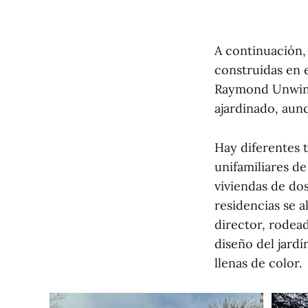
A continuación, 
construidas en 
Raymond Unwin (
ajardinado, aunq
Hay diferentes 
unifamiliares d
viviendas de dos
residencias se a
director, rodea
diseño del jardí
llenas de color.