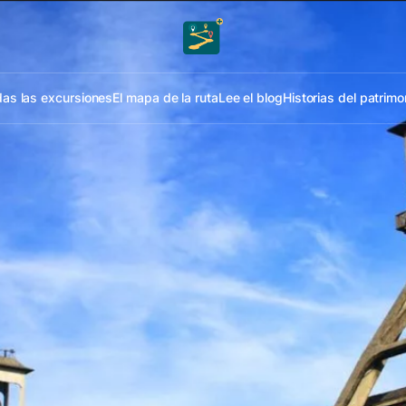
as las excursiones
El mapa de la ruta
Lee el blog
Historias del patrimo