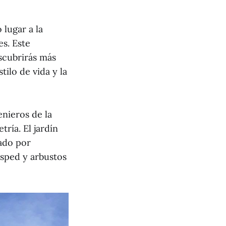
 lugar a la
es. Este
escubrirás más
tilo de vida y la
enieros de la
ría. El jardín
mado por
ésped y arbustos