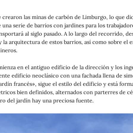
e crearon las minas de carbón de Limburgo, lo que dio
una serie de barrios con jardines para los trabajador
nsportará al siglo pasado. A lo largo del recorrido, d
y la arquitectura de estos barrios, así como sobre el es
ineros.
ienza en el antiguo edificio de la dirección y los ing
te edificio neoclásico con una fachada llena de simet
ardín francés», sigue el estilo del edificio y está for
ricos bien definidos, alternados con parterres de c
tro del jardín hay una preciosa fuente.