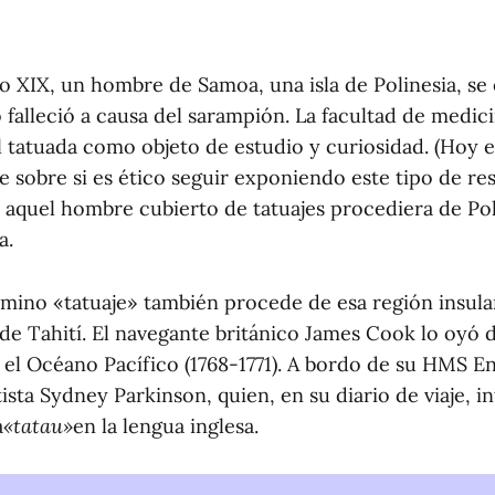
glo XIX, un hombre de Samoa, una isla de Polinesia, s
falleció a causa del sarampión. La facultad de medic
l tatuada como objeto de estudio y curiosidad. (Hoy e
e sobre si es ético seguir exponiendo este tipo de re
 aquel hombre cubierto de tatuajes procediera de Pol
a.
rmino «tatuaje» también procede de esa región insula
e Tahití. El navegante británico James Cook lo oyó 
r el Océano Pacífico (1768-1771). A bordo de su HMS E
tista Sydney Parkinson, quien, en su diario de viaje, in
a
«tatau»
en la lengua inglesa.