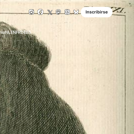
Inscribirse
nio
NL
EN
FR
DE
ES