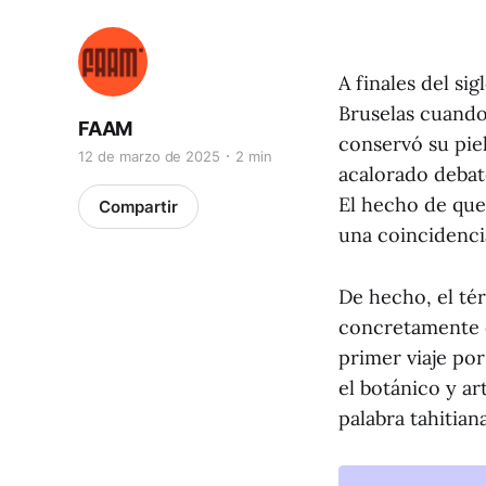
A finales del si
Bruselas cuando 
FAAM
conservó su pie
12 de marzo de 2025
2 min
acalorado debat
El hecho de que
Compartir
una coincidenci
De hecho, el té
concretamente d
primer viaje po
el botánico y ar
palabra tahitian