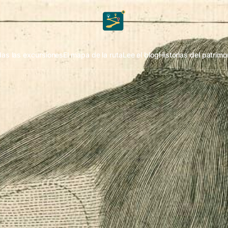
as las excursiones
El mapa de la ruta
Lee el blog
Historias del patrimo