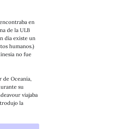
e encontraba en
ina de la ULB
n día existe un
stos humanos.)
inesia no fue
r de Oceanía,
durante su
ndeavour viajaba
trodujo la