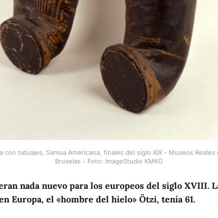
a con tatuajes, Samoa Americana, finales del siglo XIX - Museos Reales d
Bruselas - Foto: ImageStudio KMKG
 eran nada nuevo para los europeos del siglo XVIII.
en Europa, el «hombre del hielo» Ötzi, tenía 61.