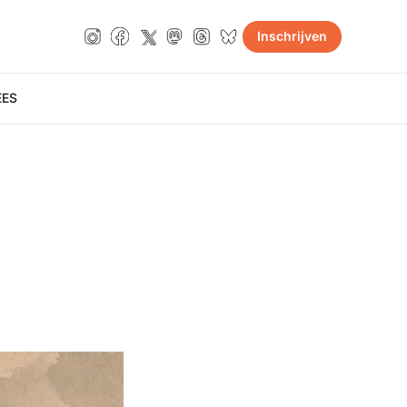
Inschrijven
E
ES