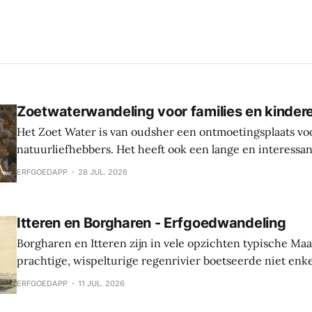
Zoetwaterwandeling voor families en kinder
Het Zoet Water is van oudsher een ontmoetingsplaats vo
natuurliefhebbers. Het heeft ook een lange en interessa
Hier werden sporen gevonden van bewoning en landbouw 
ERFGOEDAPP
28 JUL. 2026
In de middeleeuwen was er een waterburcht en in de S
werd die burcht grondig verbouwd naar Spaanse
Itteren en Borgharen - Erfgoedwandeling
Borgharen en Itteren zijn in vele opzichten typische Ma
prachtige, wispelturige regenrivier boetseerde niet enk
landschap, maar gaf ook mee vorm aan de levens van de
ERFGOEDAPP
11 JUL. 2026
vruchtbare oevers tot hun thuis maakten. Beide dorpen ontstonden tijdens