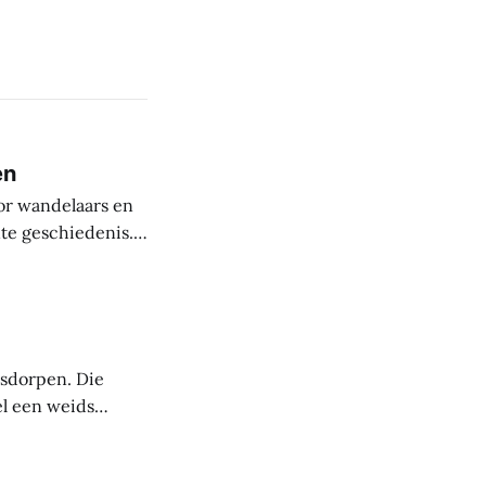
en
or wandelaars en
nte geschiedenis.
uit de steentijd.
paanse periode
asdorpen. Die
el een weids
 mensen die deze