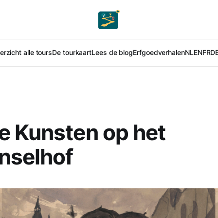
rzicht alle tours
De tourkaart
Lees de blog
Erfgoedverhalen
NL
EN
FR
D
e Kunsten op het
nselhof