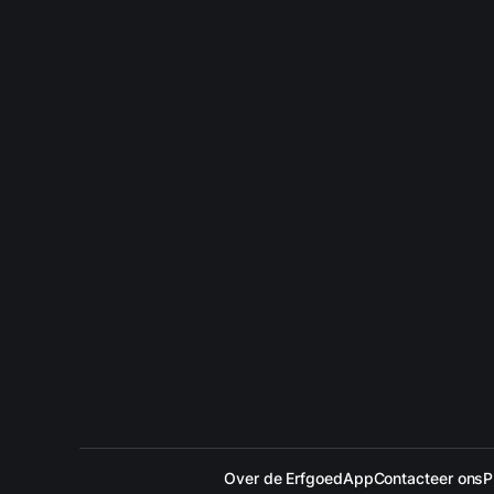
Over de ErfgoedApp
Contacteer ons
P