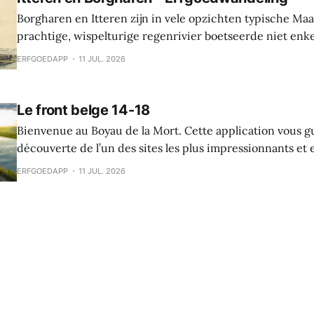
Borgharen en Itteren zijn in vele opzichten typische Ma
prachtige, wispelturige regenrivier boetseerde niet enk
landschap, maar gaf ook mee vorm aan de levens van de
ERFGOEDAPP
11 JUL. 2026
vruchtbare oevers tot hun thuis maakten. Beide dorpen ontstonden tijdens
de middeleeuwen, maar archeologische vondsten tonen 
Le front belge 14-18
Bienvenue au Boyau de la Mort. Cette application vous g
découverte de l’un des sites les plus impressionnants e
la Première Guerre mondiale dans le Westhoek. Le Boyau
ERFGOEDAPP
11 JUL. 2026
raconte l’histoire des soldats belges sur le front de l’Yser,