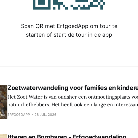
Scan QR met ErfgoedApp om tour te
starten of start de tour in de app
Zoetwaterwandeling voor families en kinder
Het Zoet Water is van oudsher een ontmoetingsplaats vo
natuurliefhebbers. Het heeft ook een lange en interessa
Hier werden sporen gevonden van bewoning en landbouw 
ERFGOEDAPP
28 JUL. 2026
In de middeleeuwen was er een waterburcht en in de S
werd die burcht grondig verbouwd naar Spaanse
Itteren en Borgharen - Erfgoedwandeling