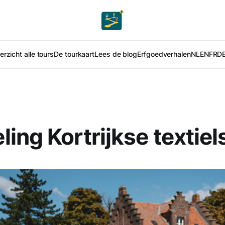
rzicht alle tours
De tourkaart
Lees de blog
Erfgoedverhalen
NL
EN
FR
D
ing Kortrijkse textie