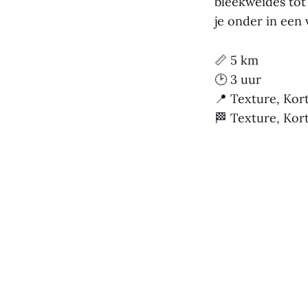
bleekweides tot
je onder in een 
📏 5 km
🕑 3 uur
📍 Texture, Kort
🏁 Texture, Kort