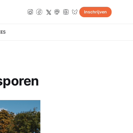
Inschrijven
E
ES
lsporen