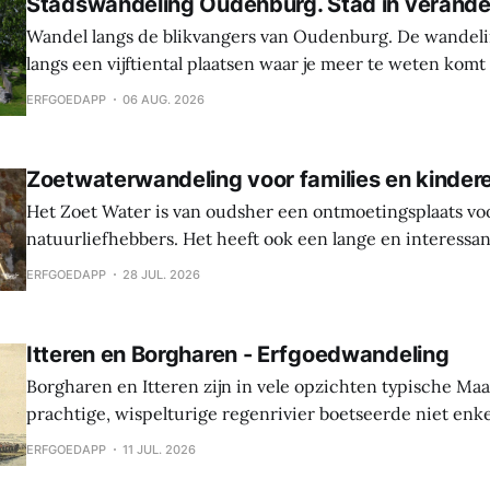
Stadswandeling Oudenburg. Stad in verande
Wandel langs de blikvangers van Oudenburg. De wandeli
langs een vijftiental plaatsen waar je meer te weten komt
geschiedenis, weetjes en toekomstplannen van de bijzon
ERFGOEDAPP
06 AUG. 2026
het historische centrum. Laat je verrassen door de cultu
Oudenburg, haar gebouwen, mensen en tradities. Tijden
Zoetwaterwandeling voor families en kinder
Het Zoet Water is van oudsher een ontmoetingsplaats vo
natuurliefhebbers. Het heeft ook een lange en interessa
Hier werden sporen gevonden van bewoning en landbouw 
ERFGOEDAPP
28 JUL. 2026
In de middeleeuwen was er een waterburcht en in de S
werd die burcht grondig verbouwd naar Spaanse
Itteren en Borgharen - Erfgoedwandeling
Borgharen en Itteren zijn in vele opzichten typische Ma
prachtige, wispelturige regenrivier boetseerde niet enk
landschap, maar gaf ook mee vorm aan de levens van de
ERFGOEDAPP
11 JUL. 2026
vruchtbare oevers tot hun thuis maakten. Beide dorpen ontstonden tijdens