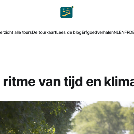
rzicht alle tours
De tourkaart
Lees de blog
Erfgoedverhalen
NL
EN
FR
D
 ritme van tijd en klim