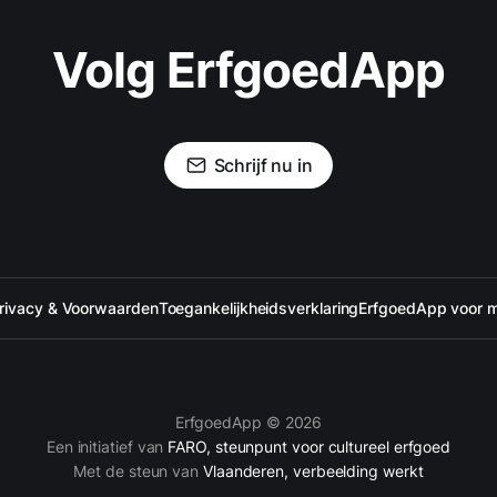
Volg ErfgoedApp
Schrijf nu in
rivacy & Voorwaarden
Toegankelijkheidsverklaring
ErfgoedApp voor 
ErfgoedApp © 2026
Een initiatief van
FARO, steunpunt voor cultureel erfgoed
Met de steun van
Vlaanderen, verbeelding werkt