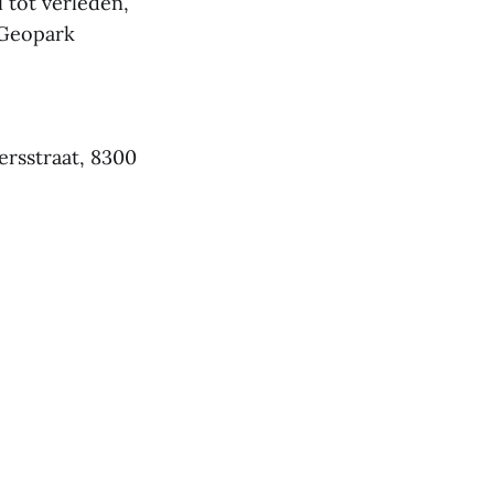
 tot verleden,
 Geopark
ersstraat, 8300