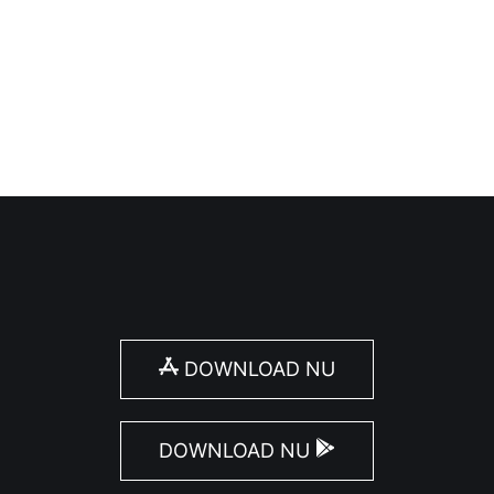
de middeleeuwen, maar archeologische vondsten tonen 
DOWNLOAD NU
DOWNLOAD NU