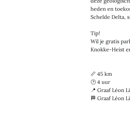
deze geologische
heden en toekom
Schelde Delta, 
Tip!
Wil je gratis p
Knokke-Heist en
📏 45 km
🕑 4 uur
📍 Graaf Léon 
🏁 Graaf Léon 