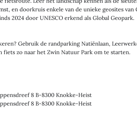
 fietsroute. Leer het landschap kennen als de sleutel
st, en doorkruis enkele van de unieke geosites van
sinds 2024 door UNESCO erkend als Global Geopark.
arkeren? Gebruik de randparking Natiënlaan, Leerwerk
 fiets zo naar het Zwin Natuur Park om te starten.
Lippensdreef 8 B-8300 Knokke-Heist
Lippensdreef 8 B-8300 Knokke-Heist