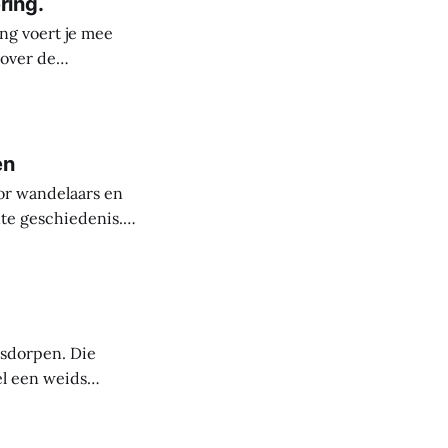
ring.
ng voert je mee
 over de
derste plekken in
rele rijkdom van
s
en
or wandelaars en
nte geschiedenis.
uit de steentijd.
paanse periode
asdorpen. Die
el een weids
 mensen die deze