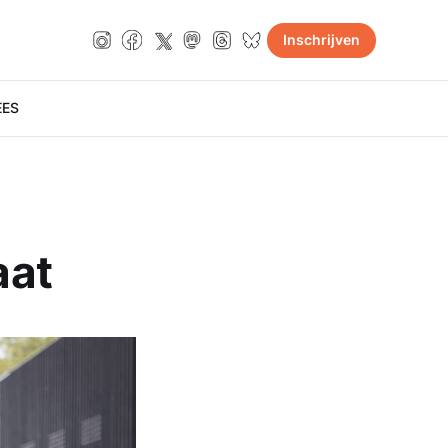
Inschrijven
E
ES
aat