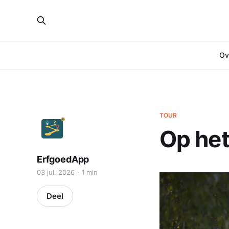
Ove
TOUR
Op het
ErfgoedApp
03 jul. 2026
1 min
Deel