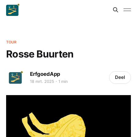
TOUR
Rosse Buurten
ErfgoedApp
Deel
18 mrt. 2025
1 min