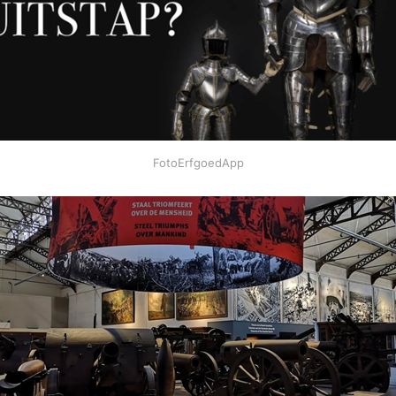
FotoErfgoedApp