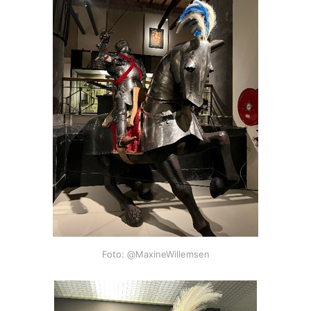
Foto: @MaxineWillemsen