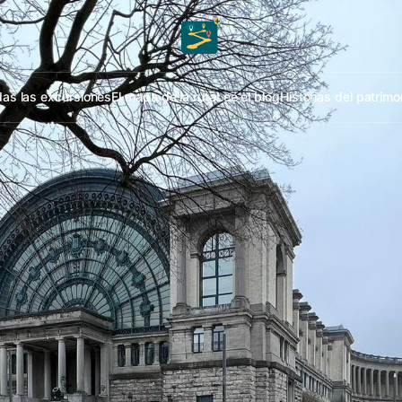
as las excursiones
El mapa de la ruta
Lee el blog
Historias del patrimo