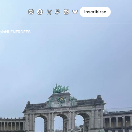
Inscribirse
nio
NL
EN
FR
DE
ES