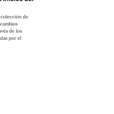
a colección de
s cambios
avés de los
adas por el