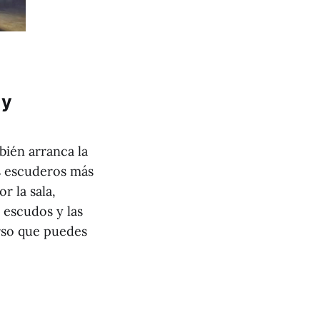
 y
bién arranca la
os escuderos más
r la sala,
 escudos y las
rso que puedes