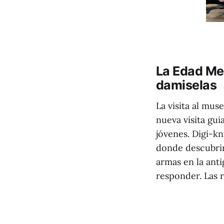
La Edad Med
damiselas
La visita al mu
nueva visita gu
jóvenes. Digi-k
donde descubrir
armas en la ant
responder. Las r