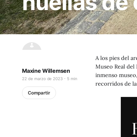
huellas de
A los pies del a
Museo Real del E
Maxine Willemsen
inmenso museo, 
22 de marzo de 2023
5 min
recorridos de l
Compartir