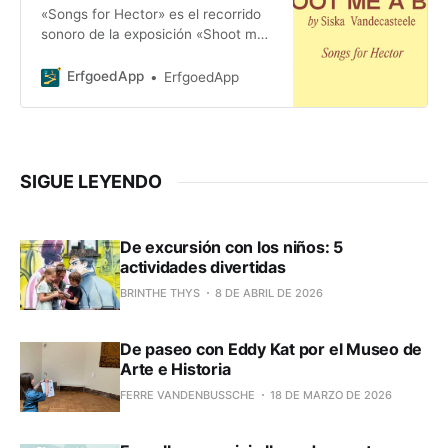
«Songs for Hector» es el recorrido
sonoro de la exposición «Shoot me
a bird». La fotógrafa y artista
plástica Siska Vandecasteele
ErfgoedApp
ErfgoedApp
expone
SIGUE LEYENDO
De excursión con los niños: 5
actividades divertidas
BRINTHE THYS
8 DE ABRIL DE 2026
De paseo con Eddy Kat por el Museo de
Arte e Historia
FERRE VANDENBUSSCHE
18 DE MARZO DE 2026