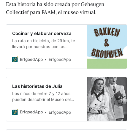
Esta historia ha sido creada por Geheugen
Collectief para FAAM, el museo virtual.
Cocinar y elaborar cerveza
La ruta en bicicleta, de 29 km, te
llevará por nuestras bonitas
carreteras hasta las panaderías y
cervecerías de antaño y de hoy.
ErfgoedApp
ErfgoedApp
Por el camino hay previstas
algunas paradas.
Las historietas de Julia
Los niños de entre 7 y 12 años
pueden descubrir el Museo del
Folclore con un divertido cuento en
audio que te transporta al año
ErfgoedApp
ErfgoedApp
1920. El guiti