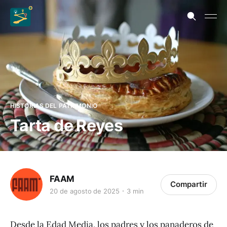
HISTORIAS DEL PATRIMONIO
Tarta de Reyes
FAAM
Compartir
20 de agosto de 2025
3 min
Desde la Edad Media, los padres y los panaderos de