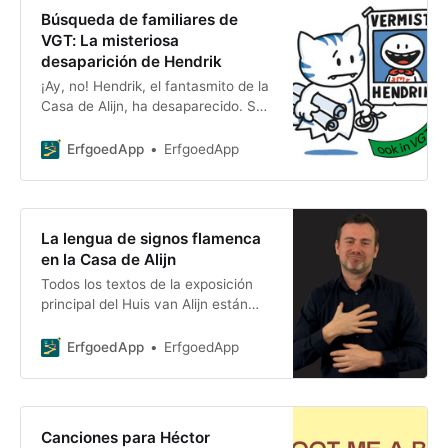
Búsqueda de familiares de
VGT: La misteriosa
desaparición de Hendrik
¡Ay, no! Hendrik, el fantasmito de la
Casa de Alijn, ha desaparecido. Su
mejor amiga, Poes, no lo encuentra
por ninguna parte. ¡Qué misterio!
ErfgoedApp
ErfgoedApp
¿Qué habrá pasado?
La lengua de signos flamenca
en la Casa de Alijn
Todos los textos de la exposición
principal del Huis van Alijn están
disponibles en lengua de signos
flamenca. Escanea un texto en el
ErfgoedApp
ErfgoedApp
museo y el
Canciones para Héctor