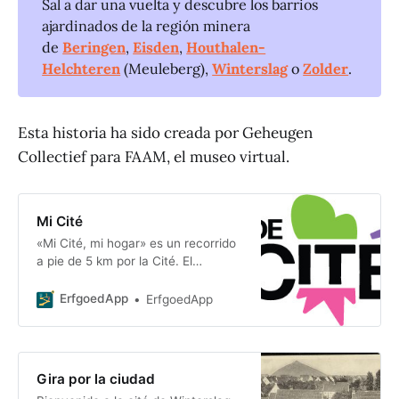
Sal a dar una vuelta y descubre los barrios
ajardinados de la región minera
de
Beringen
,
Eisden
,
Houthalen-
Helchteren
(Meuleberg),
Winterslag
o
Zolder
.
Esta historia ha sido creada por Geheugen
Collectief para FAAM, el museo virtual.
Mi Cité
«Mi Cité, mi hogar» es un recorrido
a pie de 5 km por la Cité. El
recorrido se basa en el recorrido ya
existente de Turismo de Beringen
ErfgoedApp
ErfgoedApp
y...
Gira por la ciudad