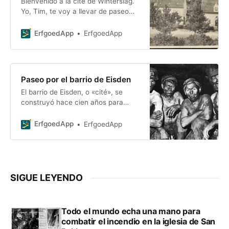
Bienvenido a la cité de Winterslag.
Yo, Tim, te voy a llevar de paseo
por mi barrio favorito de Genk, el
acogedor Winterslag. Yo mismo soy
ErfgoedApp
ErfgoedApp
Paseo por el barrio de Eisden
El barrio de Eisden, o «cité», se
construyó hace cien años para
alojar a los mineros y a sus familias.
Este paseo cuenta la historia...
ErfgoedApp
ErfgoedApp
SIGUE LEYENDO
Todo el mundo echa una mano para
combatir el incendio en la iglesia de San