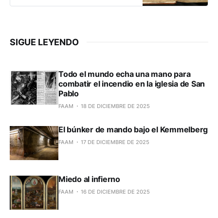
pergamino. En aquella época, la
música se transmitía principalmente
de forma oral. Hucbald propuso una
nueva forma de notación musical.
SIGUE LEYENDO
Colocó signos encima del texto,
que indicaban la
Todo el mundo echa una mano para
combatir el incendio en la iglesia de San
Pablo
FAAM
18 DE DICIEMBRE DE 2025
El búnker de mando bajo el Kemmelberg
FAAM
17 DE DICIEMBRE DE 2025
Miedo al infierno
FAAM
16 DE DICIEMBRE DE 2025