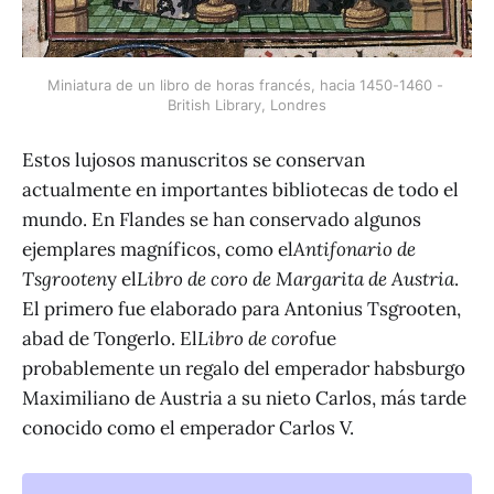
Miniatura de un libro de horas francés, hacia 1450-1460 - 
British Library, Londres
Estos lujosos manuscritos se conservan
actualmente en importantes bibliotecas de todo el
mundo. En Flandes se han conservado algunos
ejemplares magníficos, como el
Antifonario de
Tsgrooten
y el
Libro de coro de Margarita de Austria
.
El primero fue elaborado para Antonius Tsgrooten,
abad de Tongerlo. El
Libro de coro
fue
probablemente un regalo del emperador habsburgo
Maximiliano de Austria a su nieto Carlos, más tarde
conocido como el emperador Carlos V.