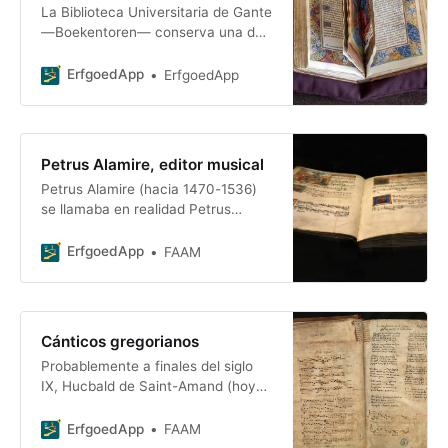
La Biblioteca Universitaria de Gante
—Boekentoren— conserva una de
las mayores colecciones
patrimoniales de los Países Bajos:
ErfgoedApp
ErfgoedApp
desde papiros hasta manuscritos,
br
Petrus Alamire, editor musical
Petrus Alamire (hacia 1470-1536)
se llamaba en realidad Petrus
Imhoff. «A-la-mi-re» era su
seudónimo musical. En su época,
ErfgoedApp
FAAM
ese era el nombre que se le daba a
la nota musical «A» (o «la»). Petrus
era de origen alemán, pero se hizo
famoso sobre todo en los Países
Cánticos gregorianos
Bajos habsburgueses como
Probablemente a finales del siglo
«escripvain de libres de musicke»
IX, Hucbald de Saint-Amand (hoy
—copista musical—.
Saint-Amand-les-Eaux, cerca de
Valenciennes, Francia) plasmó sus
ErfgoedApp
FAAM
ideas sobre la música en un