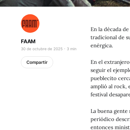
En la década de
tradicional de 
FAAM
enérgica.
30 de octubre de 2025
3 min
En el extranjero
Compartir
seguir el ejempl
pueblecito cerca
amplió al rock, 
festival desapar
La buena gente 
periódico descr
entonces minist