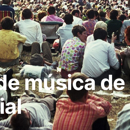
 de música de
ial