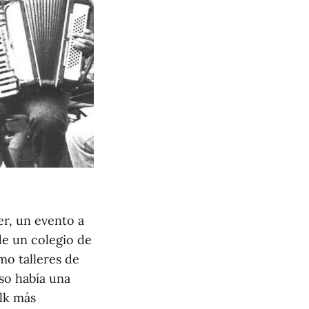
er, un evento a
de un colegio de
mo talleres de
uso había una
olk más