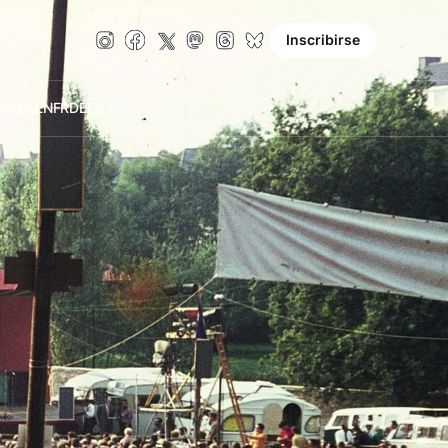
Inscribirse
nio
NL
EN
FR
DE
ES