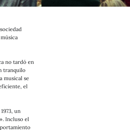
 sociedad
u música
ica no tardó en
n tranquilo
ta musical se
ficiente, el
 1973, un
. Incluso el
omportamiento