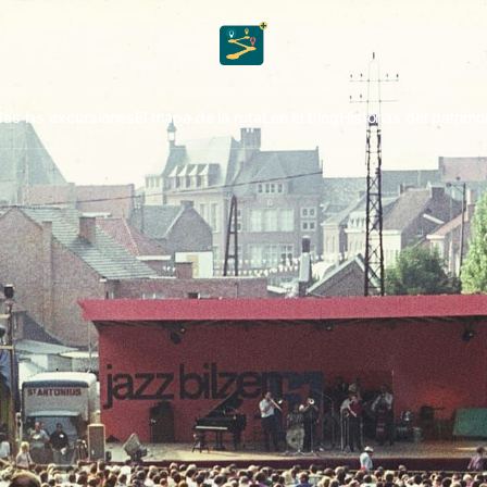
as las excursiones
El mapa de la ruta
Lee el blog
Historias del patrimo