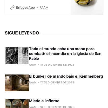
ver en el pelotón a un ciclista con
un llamativo casco dorado. El
ErfgoedApp
FAAM
portador de ese casco único era el
flamenco Greg Van Avermaet.
Había logrado una hazaña
excepcional para ganárselo. En los
Juegos Olímpicos de 2016 en
SIGUE LEYENDO
Todo el mundo echa una mano para
combatir el incendio en la iglesia de San
Pablo
FAAM
18 DE DICIEMBRE DE 2025
El búnker de mando bajo el Kemmelberg
FAAM
17 DE DICIEMBRE DE 2025
Miedo al infierno
FAAM
16 DE DICIEMBRE DE 2025