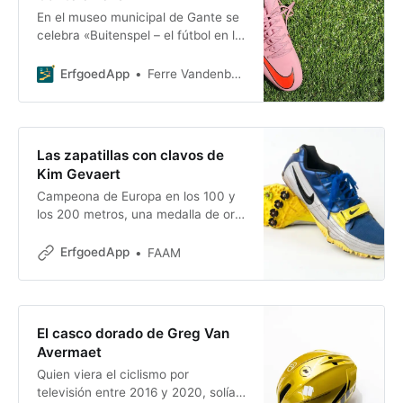
En el museo municipal de Gante se
celebra «Buitenspel – el fútbol en la
ciudad», una exposición temporal
que te lleva a recorrer la larga y
ErfgoedApp
Ferre Vandenbussche
colorida historia futbolística de la
ciudad. Y no se trata solo de mirar:
con la ErfgoedApp también
ErfgoedApp la visita interactiva
Las zapatillas con clavos de
«Binnenspel». Nosotros ya nos
Kim Gevaert
hemos puesto la equipación
Campeona de Europa en los 100 y
los 200 metros, una medalla de oro
con el equipo de relevos en los
Juegos Olímpicos de 2008 y nada
ErfgoedApp
FAAM
menos que 27 títulos de campeona
de Bélgica: la velocista Kim Gevaert
ha acumulado un palmarés
impresionante. Que pudiera forjarse
El casco dorado de Greg Van
una carrera así no fue tan sencillo
Avermaet
como parece. Deporte
Quien viera el ciclismo por
televisión entre 2016 y 2020, solía