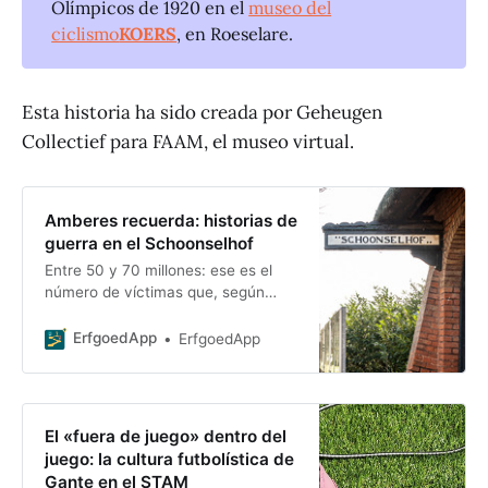
Olímpicos de 1920 en el
museo del
ciclismo
KOERS
, en Roeselare.
Esta historia ha sido creada por Geheugen
Collectief para FAAM, el museo virtual.
Amberes recuerda: historias de
guerra en el Schoonselhof
Entre 50 y 70 millones: ese es el
número de víctimas que, según
algunas estimaciones, se cobró la
Segunda Guerra Mundial. La vida
ErfgoedApp
ErfgoedApp
de otras innumerables personas
quedó totalmente...
El «fuera de juego» dentro del
juego: la cultura futbolística de
Gante en el STAM