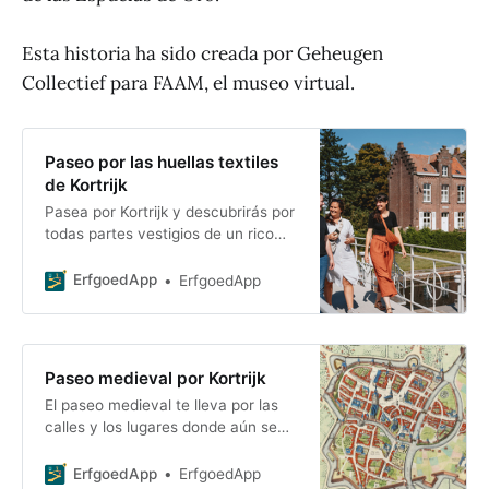
Esta historia ha sido creada por Geheugen
Collectief para FAAM, el museo virtual.
Paseo por las huellas textiles
de Kortrijk
Pasea por Kortrijk y descubrirás por
todas partes vestigios de un rico
pasado textil. Desde los prados de
blanqueo hasta las chimeneas de
ErfgoedApp
ErfgoedApp
las fábricas: este recorrido gratuito
por la ciudad
Paseo medieval por Kortrijk
El paseo medieval te lleva por las
calles y los lugares donde aún se
pueden ver monumentos y donde
se han encontrado vestigios
ErfgoedApp
ErfgoedApp