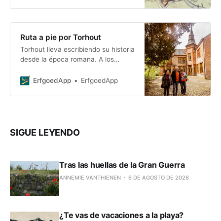
arqueológicos
Ruta a pie por Torhout
Torhout lleva escribiendo su historia
desde la época romana. A los
condes de Flandes les gustaba
mucho esta ciudad, situada en un
ErfgoedApp
ErfgoedApp
cruce de...
SIGUE LEYENDO
Tras las huellas de la Gran Guerra
ANNEMIE VANTHIENEN
6 DE AGOSTO DE 2026
¿Te vas de vacaciones a la playa?