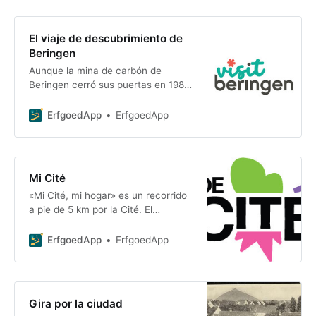
El viaje de descubrimiento de
Beringen
Aunque la mina de carbón de
Beringen cerró sus puertas en 1989,
su influencia en la región sigue
estando profundamente arraigada
ErfgoedApp
ErfgoedApp
en los ámbitos social, económico y
Mi Cité
«Mi Cité, mi hogar» es un recorrido
a pie de 5 km por la Cité. El
recorrido se basa en el recorrido ya
existente de Turismo de Beringen
ErfgoedApp
ErfgoedApp
y...
Gira por la ciudad