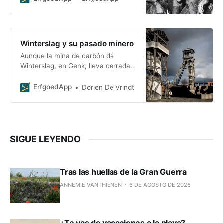
Winterslag y su pasado minero
Aunque la mina de carbón de
Winterslag, en Genk, lleva cerrada
unos treinta años, su influencia
sigue siendo palpable en la ciudad.
ErfgoedApp
Dorien De Vrindt
Los nuevos usos que se le han
dado hacen que el barrio siga vivo.
Los edificios de la mina, como las
torres de extracción o el edificio de
energía, se han reconvertido en un
SIGUE LEYENDO
cine, un espacio empresarial y un
centro cultural. El vertedero de
escombros se ha transformado en
Tras las huellas de la Gran Guerra
una zona de paseo.
ANNEMIE VANTHIENEN
6 DE AGOSTO DE 2026
¿Te vas de vacaciones a la playa?