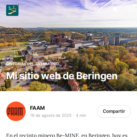
HISTORIAS DEL PATRIMONIO
Mi sitio web de Beringen
FAAM
Compartir
19 de agosto de 2025
4 min
En el recinto minero Be-MINE, en Beringen, hoy es