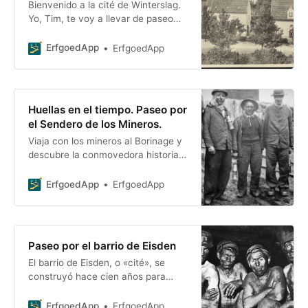
Bienvenido a la cité de Winterslag.
Yo, Tim, te voy a llevar de paseo
por mi barrio favorito de Genk, el
acogedor Winterslag. Yo mismo soy
ErfgoedApp
ErfgoedApp
Huellas en el tiempo. Paseo por
el Sendero de los Mineros.
Viaja con los mineros al Borinage y
descubre la conmovedora historia
de los mineros de las Ardenas
flamencas. Esta
ErfgoedApp
ErfgoedApp
Paseo por el barrio de Eisden
El barrio de Eisden, o «cité», se
construyó hace cien años para
alojar a los mineros y a sus familias.
Este paseo cuenta la historia...
ErfgoedApp
ErfgoedApp